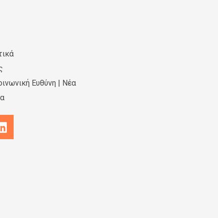
τικά
ς
οινωνική Ευθύνη | Νέα
ία