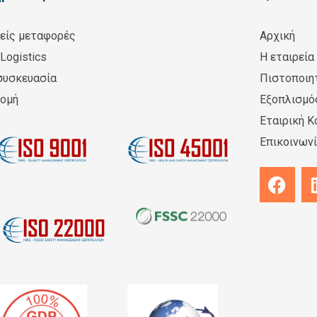
είς μεταφορές
Αρχική
Logistics
Η εταιρεία
συσκευασία
Πιστοποιη
νομή
Εξοπλισμό
Εταιρική Κ
Επικοινων