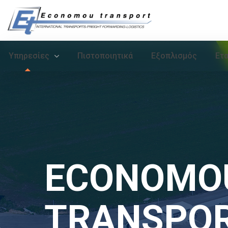
Υπηρεσίες
Πιστοποιητικά
Εξοπλισμός
Ετα
ECONOMO
TRANSPO