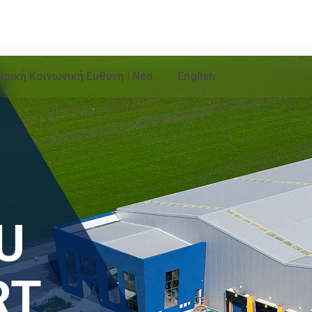
ιρική Κοινωνική Ευθύνη | Νέα
English
U
RT