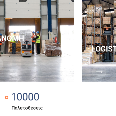
ΑΝΟΜΗ
LOGIS
10000
Παλετοθέσεις