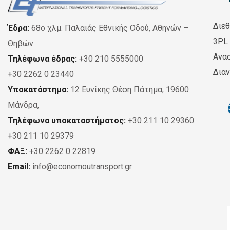
Διεθ
Έδρα:
68ο χλμ. Παλαιάς Εθνικής Οδού, Αθηνών –
3PL 
Θηβών
Ανα
Τηλέφωνα έδρας:
+30 210 5555000
Δια
+30 2262 0 23440
Υποκατάστημα:
12 Ευνίκης Θέση Πάτημα, 19600
Μάνδρα,
Τηλέφωνα υποκαταστήματος:
+30 211 10 29360
+30 211 10 29379
ΦΑΞ:
+30 2262 0 22819
Email:
info@economoutransport.gr